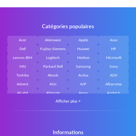
Catégories populaires
Acer
Alienware
Apple
Asus
Dell
Fujitsu-Siemens
Huawei
HP
Lenovo IBM
Logitech
Medion
Microsoft
MSI
Packard Bell
Samsung
Sony
Toshiba
Abook
Activa
ADX
Advent
Airis
AJP
Albacomp
Alcatel
Alfanote
Amax
Amitech
Afficher plus
⏷
AOpen
Archos
Aristo
Arteck
Averatec
Bacoc
Belinea
Belkin
Benq
Bluedisk
Bluestork
Bullmann
Callifornia Acces
Chembook
Cherry
Chiligreen
Informations