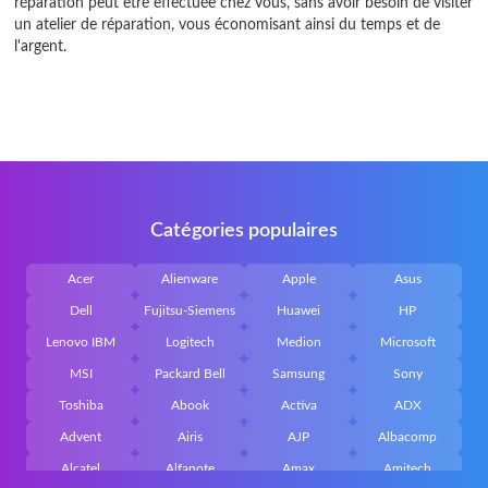
réparation peut être effectuée chez vous, sans avoir besoin de visiter
un atelier de réparation, vous économisant ainsi du temps et de
l'argent.
Catégories populaires
Acer
Alienware
Apple
Asus
Dell
Fujitsu-Siemens
Huawei
HP
Lenovo IBM
Logitech
Medion
Microsoft
MSI
Packard Bell
Samsung
Sony
Toshiba
Abook
Activa
ADX
Advent
Airis
AJP
Albacomp
Alcatel
Alfanote
Amax
Amitech