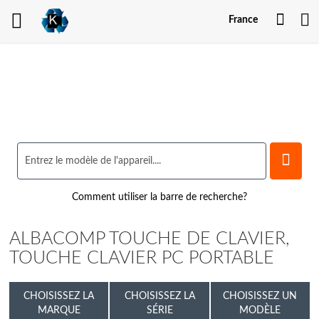
Mon
France
comp
Comment utiliser la barre de recherche?
ALBACOMP TOUCHE DE CLAVIER,
TOUCHE CLAVIER PC PORTABLE
CHOISISSEZ LA
CHOISISSEZ LA
CHOISISSEZ UN
MARQUE
SÉRIE
MODÈLE