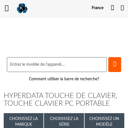
Mon
France
comp
Comment utiliser la barre de recherche?
HYPERDATA TOUCHE DE CLAVIER,
TOUCHE CLAVIER PC PORTABLE
CHOISISSEZ LA
CHOISISSEZ LA
CHOISISSEZ UN
MARQUE
SÉRIE
MODÈLE