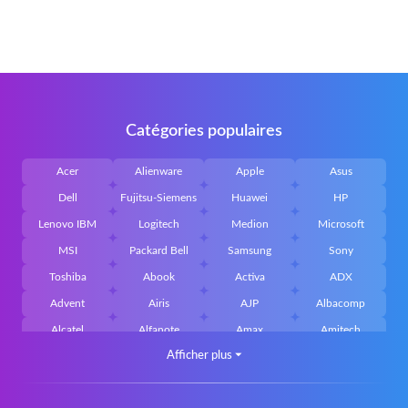
Catégories populaires
Acer
Alienware
Apple
Asus
Dell
Fujitsu-Siemens
Huawei
HP
Lenovo IBM
Logitech
Medion
Microsoft
MSI
Packard Bell
Samsung
Sony
Toshiba
Abook
Activa
ADX
Advent
Airis
AJP
Albacomp
Alcatel
Alfanote
Amax
Amitech
Afficher plus
⏷
AOpen
Archos
Aristo
Arteck
Averatec
Bacoc
Belinea
Belkin