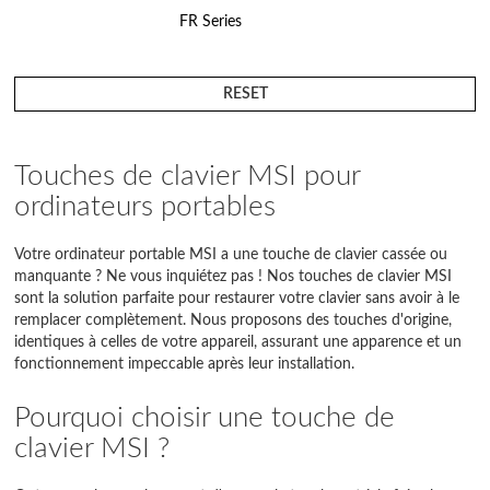
FR Series
FX Series
RESET
GE Series
GF Series
Touches de clavier MSI pour
ordinateurs portables
GL Series
GP Series
Votre ordinateur portable MSI a une touche de clavier cassée ou
manquante ? Ne vous inquiétez pas ! Nos touches de clavier MSI
GR Series
sont la solution parfaite pour restaurer votre clavier sans avoir à le
remplacer complètement. Nous proposons des touches d'origine,
GS Series
identiques à celles de votre appareil, assurant une apparence et un
fonctionnement impeccable après leur installation.
GT Series
Pourquoi choisir une touche de
GV Series
clavier MSI ?
GX Series