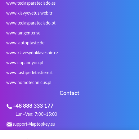
www.teclasparateclado.es
Razer
Redimp
Roccat
RoverBook
www.klavyeyetus.web.tr
Sager
Sandstrom
Sharkoon
Sharp
www.teclasparateclado.pt
Snugg
Sotec
SPC
SteelSeries
www.tangenter.se
Stone
Targus
TeckNet
Tegration
www.laptoptaste.de
Terra mobile
ThundeRobot
Tracer
Tronic5
www.klavesydoklavesnic.cz
Trust
Twinhead
Uniwill
VAVA
VIA
Vortex
Wistron
Wortmann
www.cupandyou.pl
Xceed
Xenic
Xeron
Xiaomi
www.tastiperletastiere.it
Zoostorm
Zowie
www.homotechnicus.pl
Contact
+48 888 333 177
Lun–Ven: 7:00–15:00
support@laptopkey.eu
WhatsApp