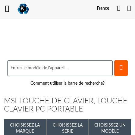
Mon
France
comp
Comment utiliser la barre de recherche?
MSI TOUCHE DE CLAVIER, TOUCHE
CLAVIER PC PORTABLE
CHOISISSEZ LA
CHOISISSEZ LA
CHOISISSEZ UN
MARQUE
SÉRIE
MODÈLE