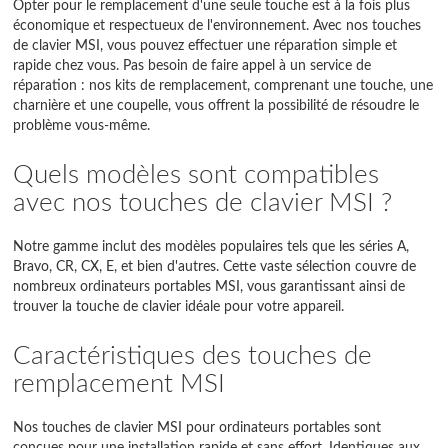
Opter pour le remplacement d'une seule touche est à la fois plus
Interceptor
économique et respectueux de l'environnement. Avec nos touches
de clavier MSI, vous pouvez effectuer une réparation simple et
Katana
rapide chez vous. Pas besoin de faire appel à un service de
réparation : nos kits de remplacement, comprenant une touche, une
L Series
charnière et une coupelle, vous offrent la possibilité de résoudre le
problème vous-même.
M Series
Quels modèles sont compatibles
Megabook
avec nos touches de clavier MSI ?
Modern
Notre gamme inclut des modèles populaires tels que les séries A,
Bravo, CR, CX, E, et bien d'autres. Cette vaste sélection couvre de
MS Series
nombreux ordinateurs portables MSI, vous garantissant ainsi de
trouver la touche de clavier idéale pour votre appareil.
MSI
Caractéristiques des touches de
N Series
remplacement MSI
P Series
Nos touches de clavier MSI pour ordinateurs portables sont
PE Series