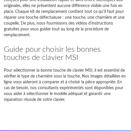
conçues pour une installation rapide et sans effort. Identiques aux
originales, elles ne présentent aucune différence visible une fois en
PR Series
place. Chaque kit de remplacement contient tout ce qu'il faut pour
réparer une touche défectueuse : une touche, une charnière et une
Prestige
coupelle. De plus, nous fournissons des vidéos d'instructions
gratuites pour vous guider tout au long de la procédure de
Pulse
remplacement.
Raider
Guide pour choisir les bonnes
S Series
touches de clavier MSI
Stealth
Pour sélectionner la bonne touche de clavier MSI, il est essentiel de
vérifier le type de charnière sous la touche. Nos images détaillées en
Stealth 15M
ligne vous aideront à comparer et à choisir la pièce appropriée. En
cas de besoin, nos consultants expérimentés sont disponibles pour
Stealth 16
vous aider à sélectionner le modèle adéquat et garantir une
réparation réussie de votre clavier.
Steelseries
Summit
Sword