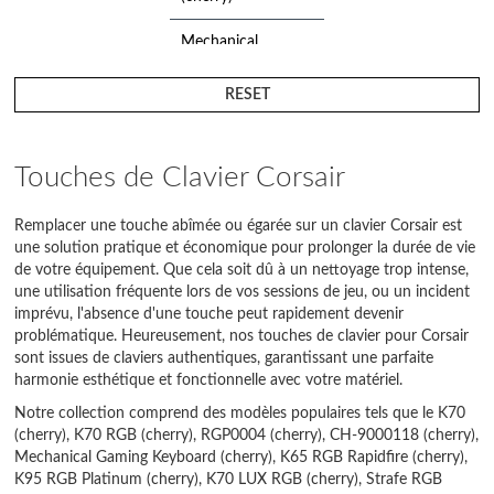
Mechanical
Gaming Keyboard
(cherry)
RESET
RGP0004 (cherry)
Touches de Clavier Corsair
Strafe RGB (cherry)
Remplacer une touche abîmée ou égarée sur un clavier Corsair est
une solution pratique et économique pour prolonger la durée de vie
de votre équipement. Que cela soit dû à un nettoyage trop intense,
une utilisation fréquente lors de vos sessions de jeu, ou un incident
imprévu, l'absence d'une touche peut rapidement devenir
problématique. Heureusement, nos touches de clavier pour Corsair
sont issues de claviers authentiques, garantissant une parfaite
harmonie esthétique et fonctionnelle avec votre matériel.
Notre collection comprend des modèles populaires tels que le K70
(cherry), K70 RGB (cherry), RGP0004 (cherry), CH-9000118 (cherry),
Mechanical Gaming Keyboard (cherry), K65 RGB Rapidfire (cherry),
K95 RGB Platinum (cherry), K70 LUX RGB (cherry), Strafe RGB