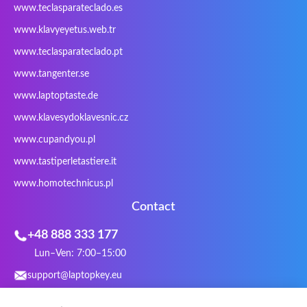
www.teclasparateclado.es
Razer
Redimp
Roccat
RoverBook
www.klavyeyetus.web.tr
Sager
Sandstrom
Sharkoon
Sharp
www.teclasparateclado.pt
Snugg
Sotec
SPC
SteelSeries
www.tangenter.se
Stone
Targus
TeckNet
Tegration
www.laptoptaste.de
Terra mobile
ThundeRobot
Tracer
Tronic5
www.klavesydoklavesnic.cz
Trust
Twinhead
Uniwill
VAVA
VIA
Vortex
Wistron
Wortmann
www.cupandyou.pl
Xceed
Xenic
Xeron
Xiaomi
www.tastiperletastiere.it
Zoostorm
Zowie
www.homotechnicus.pl
Contact
+48 888 333 177
Lun–Ven: 7:00–15:00
support@laptopkey.eu
WhatsApp