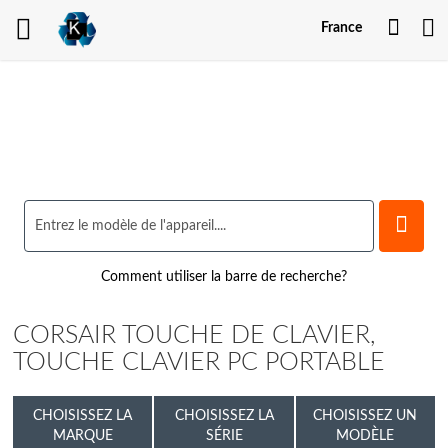
Mon
France
comp
Comment utiliser la barre de recherche?
CORSAIR TOUCHE DE CLAVIER,
TOUCHE CLAVIER PC PORTABLE
CHOISISSEZ LA
CHOISISSEZ LA
CHOISISSEZ UN
MARQUE
SÉRIE
MODÈLE