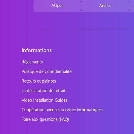
AOpen
Archos
Belkin
Benq
Cherry
Chiligreen
Cybersystem
Diablo
Ergo
Essentiel
Informations
Gericom
Getac
HyperX
Inne / other / andere
Règlements
Kapok
Kenitec
Politique de Confidentialité
Laser
LEICKE
Retours et plaintes
Maxdata
Mediacom
La déclaration de retrait
Nec Versa
Network
Video Installation Guides
Prowise
QPAD
Coopération avec les services informatiques
Sager
Sandstrom
Foire aux questions (FAQ)
SteelSeries
Stone
Tracer
Tronic5