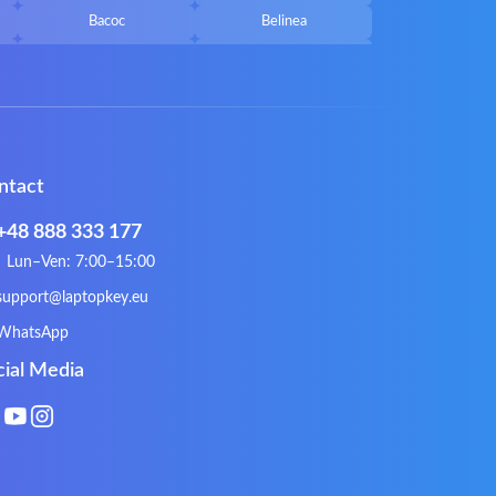
Bacoc
Belinea
Callifornia Acces
Chembook
Corsair
Cybercom
ECS
eMachines
Gateway
Gembird
ntact
Hykker
Hyperdata
Issam
iWantit
+48 888 333 177
Kurio
Labtec
Lun–Ven: 7:00–15:00
Lynx
Magic Wings
support@laptopkey.eu
Natec
Natec Genesis
WhatsApp
Philips
PowerPro
cial Media
Roccat
RoverBook
Sotec
SPC
Terra mobile
ThundeRobot
VAVA
VIA