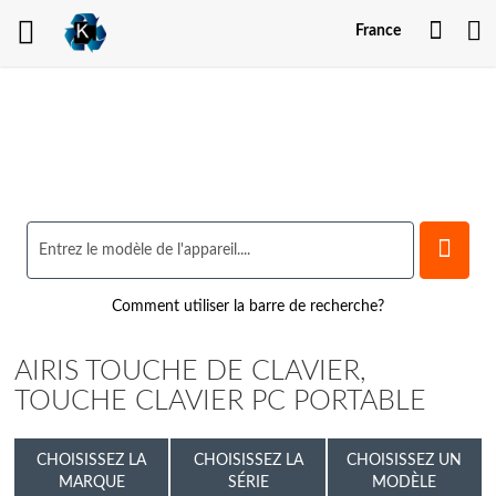
Mon
France
comp
Comment utiliser la barre de recherche?
AIRIS TOUCHE DE CLAVIER,
TOUCHE CLAVIER PC PORTABLE
CHOISISSEZ LA
CHOISISSEZ LA
CHOISISSEZ UN
MARQUE
SÉRIE
MODÈLE