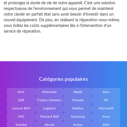
et prolongez la durée de vie de votre appareil. C'est une solution
respectueuse de l'environnement qui vous permet de maintenir
votre clavier en parfait état sans avoir besoin d'investir dans un
nouvel équipement. De plus, en réalisant la réparation vous-même,
vous évitez les coûts supplémentaires liés à l'intervention d'un
service de réparation.
Catégories populaires
Acer
Alienware
Apple
Asus
Dell
Fujitsu-Siemens
Huawei
HP
Lenovo IBM
Logitech
Medion
Microsoft
MSI
Packard Bell
Samsung
Sony
Toshiba
Abook
Activa
ADX