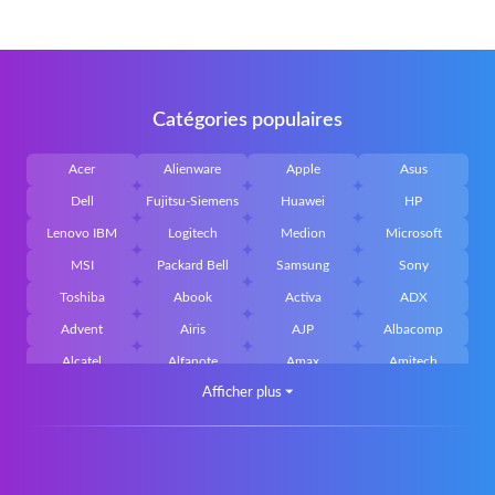
Catégories populaires
Acer
Alienware
Apple
Asus
Dell
Fujitsu-Siemens
Huawei
HP
Lenovo IBM
Logitech
Medion
Microsoft
MSI
Packard Bell
Samsung
Sony
Toshiba
Abook
Activa
ADX
Advent
Airis
AJP
Albacomp
Alcatel
Alfanote
Amax
Amitech
Afficher plus
⏷
AOpen
Archos
Aristo
Arteck
Averatec
Bacoc
Belinea
Belkin
Benq
Bluedisk
Bluestork
Bullmann
Callifornia Acces
Chembook
Cherry
Chiligreen