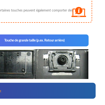
 ; certaines touches peuvent également comporter des
Touche de grande taille (p.ex. Retour arrière)
ic