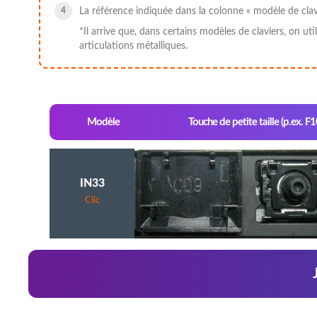
La référence indiquée dans la colonne « modèle de clavi
*Il arrive que, dans certains modèles de claviers, on u
articulations métalliques.
Modèle
Touche de petite taille (p.ex. F1
IN33
Clic