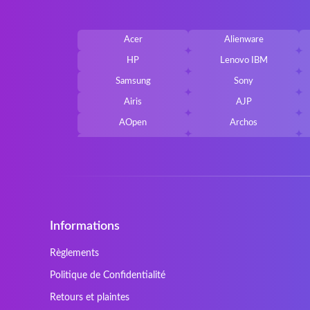
Acer
Alienware
HP
Lenovo IBM
Samsung
Sony
Airis
AJP
AOpen
Archos
Belkin
Benq
Cherry
Chiligreen
Cybersystem
Diablo
Ergo
Essentiel
Informations
Gericom
Getac
HyperX
Inne / other / andere
Règlements
Kapok
Kenitec
Politique de Confidentialité
Laser
LEICKE
Retours et plaintes
Maxdata
Mediacom