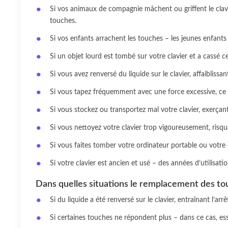
Si vos animaux de compagnie mâchent ou griffent le clavi
touches.
Si vos enfants arrachent les touches – les jeunes enfants 
Si un objet lourd est tombé sur votre clavier et a cassé c
Si vous avez renversé du liquide sur le clavier, affaibliss
Si vous tapez fréquemment avec une force excessive, ce q
Si vous stockez ou transportez mal votre clavier, exerçant
Si vous nettoyez votre clavier trop vigoureusement, risq
Si vous faites tomber votre ordinateur portable ou votre
Si votre clavier est ancien et usé – des années d’utilisati
Dans quelles situations le remplacement des tou
Si du liquide a été renversé sur le clavier, entraînant l’a
Si certaines touches ne répondent plus – dans ce cas, es