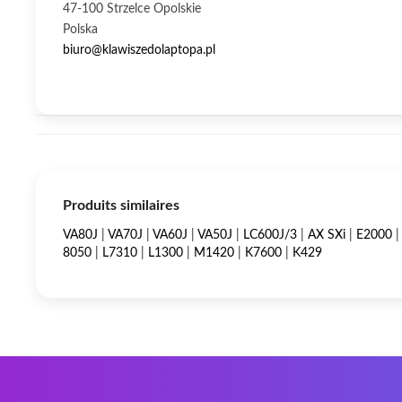
47-100 Strzelce Opolskie
Polska
biuro@klawiszedolaptopa.pl
Produits similaires
VA80J
|
VA70J
|
VA60J
|
VA50J
|
LC600J/3
|
AX SXi
|
E2000
8050
|
L7310
|
L1300
|
M1420
|
K7600
|
K429