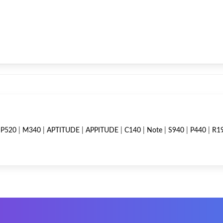
|
P520
|
M340
|
APTITUDE
|
APPITUDE
|
C140
|
Note
|
S940
|
P440
|
R1