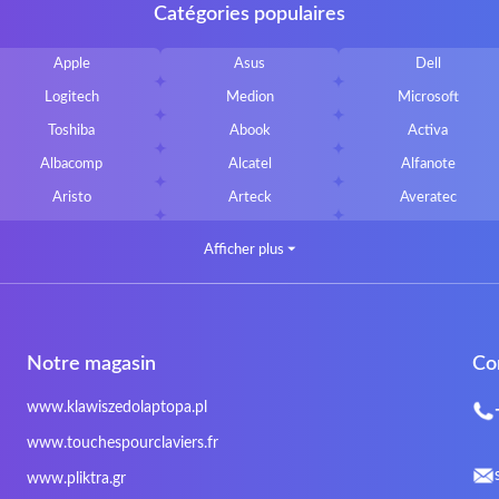
Catégories populaires
Apple
Asus
Dell
Logitech
Medion
Microsoft
Toshiba
Abook
Activa
Albacomp
Alcatel
Alfanote
Aristo
Arteck
Averatec
Bluedisk
Bluestork
Bullmann
Afficher plus
⏷
CLASSMATE
Clevo
Compal
DIGMA
DTK Maxforce
dukaBOX
Fosa
Founder
Fusion Aspect
Notre magasin
Co
Gigabyte
Haier
Hama
Inphic
Iradium
Iridium Mesh Pegasus
www.klawiszedolaptopa.pl
Kensington
Kids Keyboard
KuGi
www.touchespourclaviers.fr
LG
Lifetec
Lion
www.pliktra.gr
Mitac
Moobom
MS-TECH