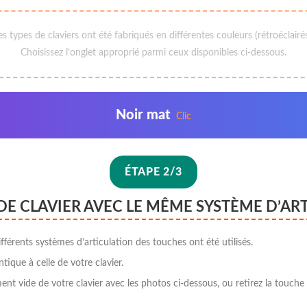
 types de claviers ont été fabriqués en différentes couleurs (rétroéclairé
Choisissez l’onglet approprié parmi ceux disponibles ci-dessous.
Noir mat
Clic
ÉTAPE 2/3
DE CLAVIER AVEC LE MÊME SYSTÈME D’AR
fférents systèmes d’articulation des touches ont été utilisés.
ntique à celle de votre clavier.
t vide de votre clavier avec les photos ci-dessous, ou retirez la touche «