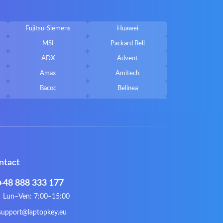
Fujitsu-Siemens
Huawei
MSI
Packard Bell
ADX
Advent
Amax
Amitech
Bacoc
Belinea
Callifornia Acces
Chembook
Corsair
Cybercom
ECS
eMachines
Gateway
Gembird
ntact
Hykker
Hyperdata
Issam
iWantit
+48 888 333 177
Kurio
Labtec
Lun–Ven: 7:00–15:00
Lynx
Magic Wings
support@laptopkey.eu
Natec
Natec Genesis