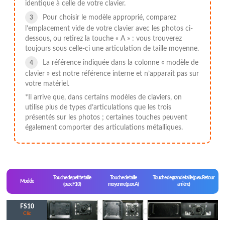
identique à celle de votre clavier.
Pour choisir le modèle approprié, comparez
l’emplacement vide de votre clavier avec les photos ci-
dessous, ou retirez la touche « A » : vous trouverez
toujours sous celle-ci une articulation de taille moyenne.
La référence indiquée dans la colonne « modèle de
clavier » est notre référence interne et n’apparaît pas sur
votre matériel.
*Il arrive que, dans certains modèles de claviers, on
utilise plus de types d’articulations que les trois
présentés sur les photos ; certaines touches peuvent
également comporter des articulations métalliques.
Touche de petite taille
Touche de taille
Touche de grande taille (p.ex. Retour
Modèle
(p.ex. F10)
moyenne (p.ex. A)
arrière)
FS10
Clic