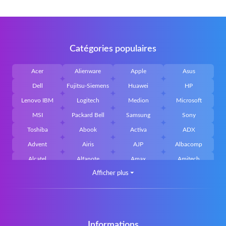
Catégories populaires
Acer
Alienware
Apple
Asus
Dell
Fujitsu-Siemens
Huawei
HP
Lenovo IBM
Logitech
Medion
Microsoft
MSI
Packard Bell
Samsung
Sony
Toshiba
Abook
Activa
ADX
Advent
Airis
AJP
Albacomp
Alcatel
Alfanote
Amax
Amitech
Afficher plus
⏷
AOpen
Archos
Aristo
Arteck
Averatec
Bacoc
Belinea
Belkin
Benq
Bluedisk
Bluestork
Bullmann
Callifornia Acces
Chembook
Cherry
Chiligreen
Informations