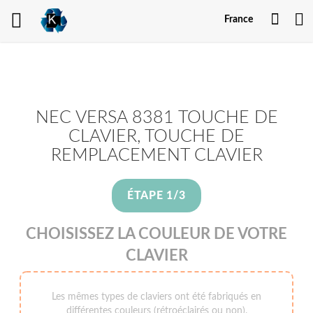
Mon
France
comp
NEC VERSA 8381 TOUCHE DE
CLAVIER, TOUCHE DE
REMPLACEMENT CLAVIER
ÉTAPE 1/3
CHOISISSEZ LA COULEUR DE VOTRE
CLAVIER
Les mêmes types de claviers ont été fabriqués en
différentes couleurs (rétroéclairés ou non).