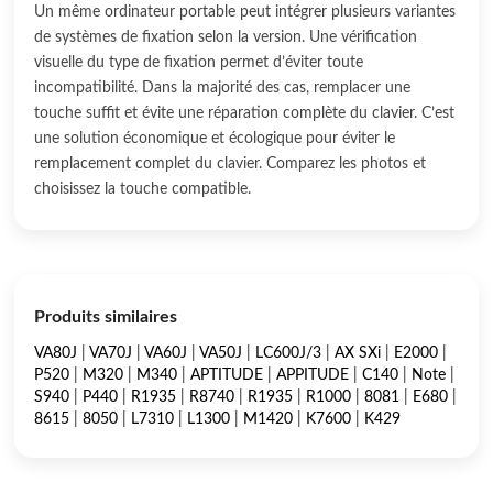
Un même ordinateur portable peut intégrer plusieurs variantes
de systèmes de fixation selon la version. Une vérification
visuelle du type de fixation permet d’éviter toute
incompatibilité. Dans la majorité des cas, remplacer une
touche suffit et évite une réparation complète du clavier. C’est
une solution économique et écologique pour éviter le
remplacement complet du clavier. Comparez les photos et
choisissez la touche compatible.
Produits similaires
VA80J
|
VA70J
|
VA60J
|
VA50J
|
LC600J/3
|
AX SXi
|
E2000
|
P520
|
M320
|
M340
|
APTITUDE
|
APPITUDE
|
C140
|
Note
|
S940
|
P440
|
R1935
|
R8740
|
R1935
|
R1000
|
8081
|
E680
|
8615
|
8050
|
L7310
|
L1300
|
M1420
|
K7600
|
K429