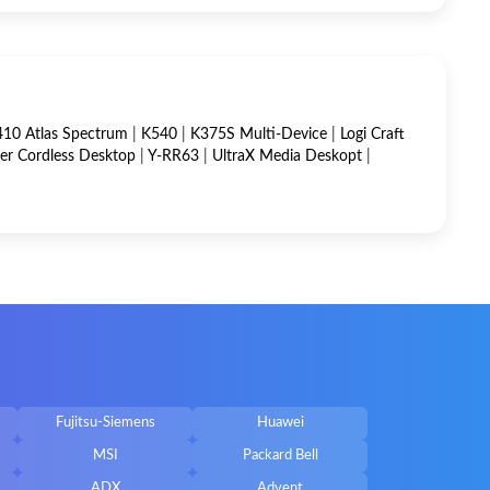
10 Atlas Spectrum
|
K540
|
K375S Multi-Device
|
Logi Craft
ser Cordless Desktop
|
Y-RR63
|
UltraX Media Deskopt
|
Fujitsu-Siemens
Huawei
MSI
Packard Bell
ADX
Advent