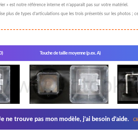
er » est notre référence interne et n’apparaît pas sur votre matériel.
tilise plus de types d’articulations que les trois présentés sur les photos
0)
Touche de taille moyenne (p.ex. A)
Je ne trouve pas mon modèle, j’ai besoin d’aide.
Cl