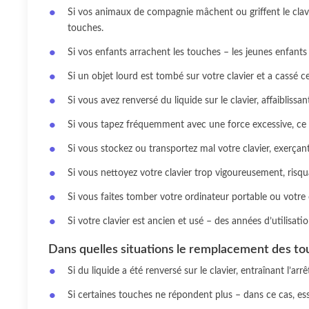
Si vos animaux de compagnie mâchent ou griffent le clavi
touches.
Si vos enfants arrachent les touches – les jeunes enfants 
Si un objet lourd est tombé sur votre clavier et a cassé c
Si vous avez renversé du liquide sur le clavier, affaibliss
Si vous tapez fréquemment avec une force excessive, ce q
Si vous stockez ou transportez mal votre clavier, exerçant
Si vous nettoyez votre clavier trop vigoureusement, risq
Si vous faites tomber votre ordinateur portable ou votre
Si votre clavier est ancien et usé – des années d’utilisati
Dans quelles situations le remplacement des tou
Si du liquide a été renversé sur le clavier, entraînant l’a
Si certaines touches ne répondent plus – dans ce cas, es