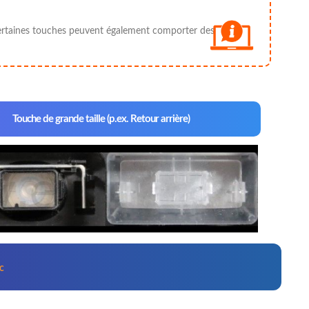
 ; certaines touches peuvent également comporter des
Touche de grande taille (p.ex. Retour arrière)
ic