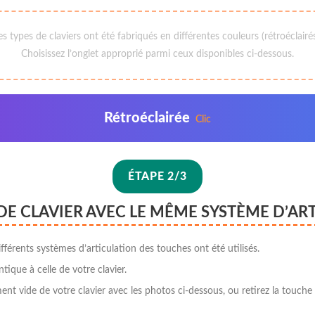
 types de claviers ont été fabriqués en différentes couleurs (rétroéclairé
Choisissez l’onglet approprié parmi ceux disponibles ci-dessous.
Rétroéclairée
Clic
ÉTAPE 2/3
DE CLAVIER AVEC LE MÊME SYSTÈME D’AR
fférents systèmes d’articulation des touches ont été utilisés.
ntique à celle de votre clavier.
t vide de votre clavier avec les photos ci-dessous, ou retirez la touche «