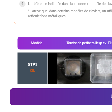
La référence indiquée dans la colonne « modèle de clavi
*Il arrive que, dans certains modèles de claviers, on u
articulations métalliques.
Modèle
Touche de petite taille (p.ex. F1
ST91
Clic