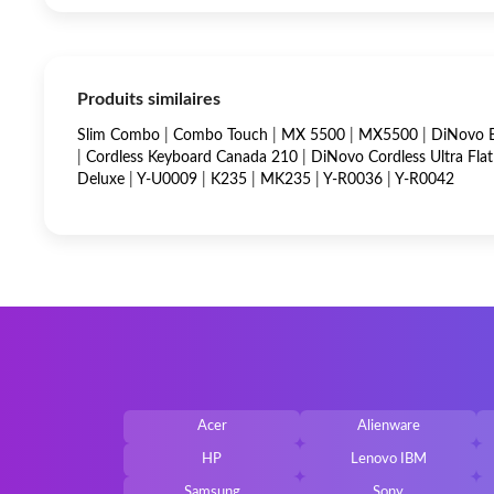
Produits similaires
Slim Combo
|
Combo Touch
|
MX 5500
|
MX5500
|
DiNovo 
|
Cordless Keyboard Canada 210
|
DiNovo Cordless Ultra Fla
Deluxe
|
Y-U0009
|
K235
|
MK235
|
Y-R0036
|
Y-R0042
Acer
Alienware
HP
Lenovo IBM
Samsung
Sony