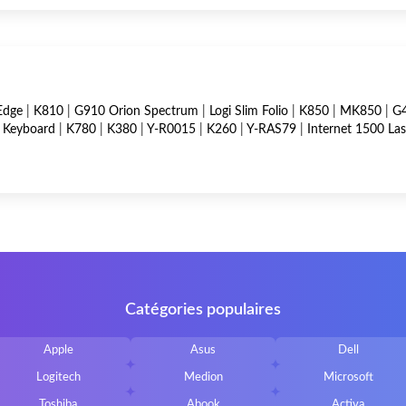
Edge
|
K810
|
G910 Orion Spectrum
|
Logi Slim Folio
|
K850
|
MK850
|
G4
t Keyboard
|
K780
|
K380
|
Y-R0015
|
K260
|
Y-RAS79
|
Internet 1500 La
Catégories populaires
Apple
Asus
Dell
Logitech
Medion
Microsoft
Toshiba
Abook
Activa