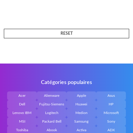
RESET
Catégories populaires
Acer
Alienware
Apple
Asus
Dell
Fujitsu-Siemens
Huawei
HP
Lenovo IBM
Logitech
Medion
Microsoft
MSI
Packard Bell
Samsung
Sony
Toshiba
Abook
Activa
ADX