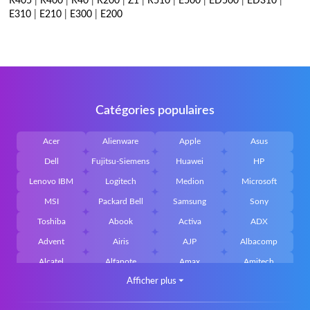
R405
|
R400
|
R40
|
R200
|
Z1
|
R510
|
E500
|
ED500
|
ED310
|
E310
|
E210
|
E300
|
E200
Catégories populaires
Acer
Alienware
Apple
Asus
Dell
Fujitsu-Siemens
Huawei
HP
Lenovo IBM
Logitech
Medion
Microsoft
MSI
Packard Bell
Samsung
Sony
Toshiba
Abook
Activa
ADX
Advent
Airis
AJP
Albacomp
Alcatel
Alfanote
Amax
Amitech
Afficher plus
⏷
AOpen
Archos
Aristo
Arteck
Averatec
Bacoc
Belinea
Belkin