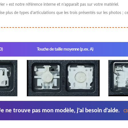
er » est notre référence interne et n’apparaît pas sur votre matériel.
tilise plus de types d’articulations que les trois présentés sur les photos
0)
Touche de taille moyenne (p.ex. A)
Je ne trouve pas mon modèle, j’ai besoin d’aide.
Cl