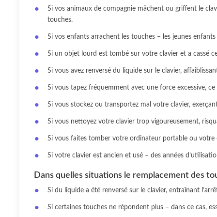
Si vos animaux de compagnie mâchent ou griffent le clavi
touches.
Si vos enfants arrachent les touches – les jeunes enfants 
Si un objet lourd est tombé sur votre clavier et a cassé c
Si vous avez renversé du liquide sur le clavier, affaibliss
Si vous tapez fréquemment avec une force excessive, ce q
Si vous stockez ou transportez mal votre clavier, exerçant
Si vous nettoyez votre clavier trop vigoureusement, risq
Si vous faites tomber votre ordinateur portable ou votre
Si votre clavier est ancien et usé – des années d’utilisati
Dans quelles situations le remplacement des tou
Si du liquide a été renversé sur le clavier, entraînant l’a
Si certaines touches ne répondent plus – dans ce cas, es