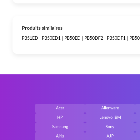
Produits similaires
PB51ED
|
PB50ED1
|
PB50ED
|
PB50DF2
|
PB50DF1
|
PB5
Acer
Alienware
HP
Lenovo IBM
Samsung
Sony
Airis
AJP