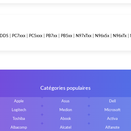
0DDS
|
PC7xxx
|
PC5xxx
|
PB7xx
|
PB5xx
|
N97xTxx
|
N96xSx
|
N96xTx
|
Catégories populaires
Apple
Asus
Dell
Logitech
Medion
Microsoft
Toshiba
Abook
Activa
Albacomp
Alcatel
Alfanote