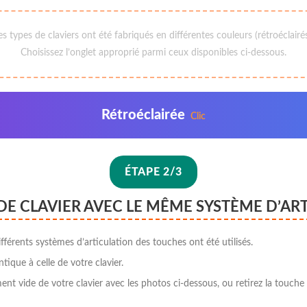
 types de claviers ont été fabriqués en différentes couleurs (rétroéclairé
Choisissez l’onglet approprié parmi ceux disponibles ci-dessous.
Rétroéclairée
Clic
ÉTAPE 2/3
DE CLAVIER AVEC LE MÊME SYSTÈME D’AR
fférents systèmes d’articulation des touches ont été utilisés.
ntique à celle de votre clavier.
t vide de votre clavier avec les photos ci-dessous, ou retirez la touche «