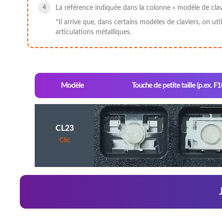
La référence indiquée dans la colonne « modèle de clavi
*Il arrive que, dans certains modèles de claviers, on u
articulations métalliques.
Modèle
Touche de petite taille (p.ex. F1
CL23
Clic