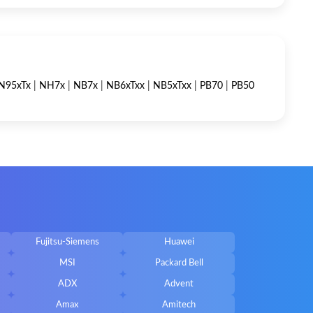
N95xTx
|
NH7x
|
NB7x
|
NB6xTxx
|
NB5xTxx
|
PB70
|
PB50
Fujitsu-Siemens
Huawei
MSI
Packard Bell
ADX
Advent
Amax
Amitech