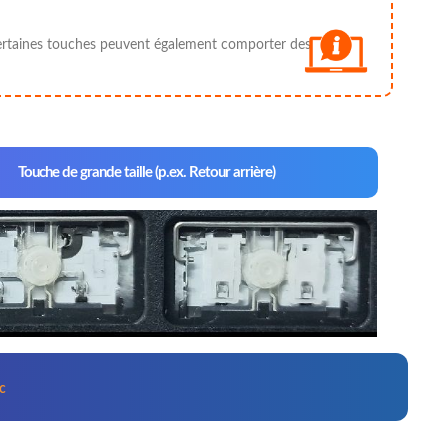
 ; certaines touches peuvent également comporter des
Touche de grande taille (p.ex. Retour arrière)
ic