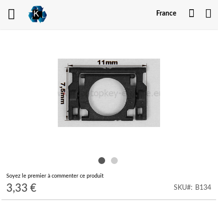
Mon
France
comp
Skip
to
the
end
of
the
images
gallery
Skip
Soyez le premier à commenter ce produit
to
3,33 €
SKU
B134
the
beginning
of