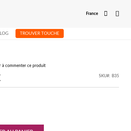
Mon com
France
LOG
TROUVER TOUCHE
er à commenter ce produit
€
SKU
B35