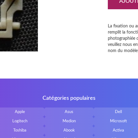
AJOUT
La fixation ou a
remplit la fonct
photographiée de
veuillez nous e
nom du modèle 
Catégories populaires
Apple
Asus
Dell
Logitech
Medion
Microsoft
Toshiba
Abook
Activa