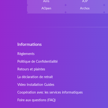
Airis
AJP
AOpen
Archos
Belkin
Benq
Cherry
Chiligreen
Cybersystem
Diablo
Ergo
Essentiel
Informations
Gericom
Getac
HyperX
Inne / other / andere
Règlements
Kapok
Kenitec
Politique de Confidentialité
Laser
LEICKE
Retours et plaintes
Maxdata
Mediacom
La déclaration de retrait
Nec Versa
Network
Video Installation Guides
Prowise
QPAD
Coopération avec les services informatiques
Sager
Sandstrom
Foire aux questions (FAQ)
SteelSeries
Stone