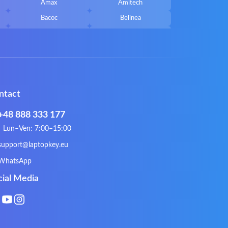
Amax
Amitech
Bacoc
Belinea
Callifornia Acces
Chembook
Corsair
Cybercom
ECS
eMachines
Gateway
Gembird
ntact
Hykker
Hyperdata
Issam
iWantit
+48 888 333 177
Kurio
Labtec
Lun–Ven: 7:00–15:00
Lynx
Magic Wings
support@laptopkey.eu
Natec
Natec Genesis
WhatsApp
Philips
PowerPro
cial Media
Roccat
RoverBook
Sotec
SPC
Terra mobile
ThundeRobot